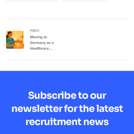
PREV
Moving to
Germany as a
Healthcare
Professional:
What I Wish I
Knew Beforehand
Subscribe to our
newsletter for the latest
recruitment news